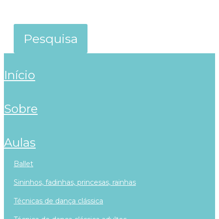
início
sobre
aulas
ballet
sininhos, fadinhas, princesas, rainhas
técnicas de dança clássica