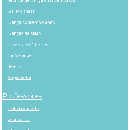
técnica de dança clássica adultos
ballet fitness
dança contemporâneo
danças de salão
hip-hop – 8/16 anos
let’s dance
teatro
yoga hatha
professores
isabel roquette
joana aires