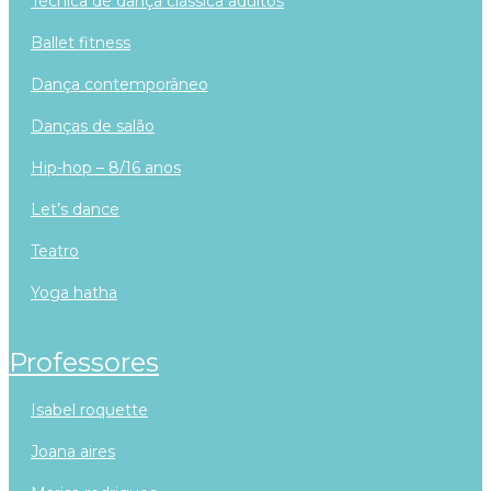
técnica de dança clássica adultos
ballet fitness
dança contemporâneo
danças de salão
hip-hop – 8/16 anos
let’s dance
teatro
yoga hatha
professores
isabel roquette
joana aires