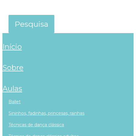
início
sobre
aulas
ballet
sininhos, fadinhas, princesas, rainhas
técnicas de dança clássica